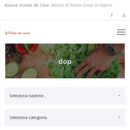
Nuova ricetta da Cina
: Ravioli di Patate Cinesi al Vapore
(Shuijiao)
dop
Seleziona nazione...
Seleziona categoria...