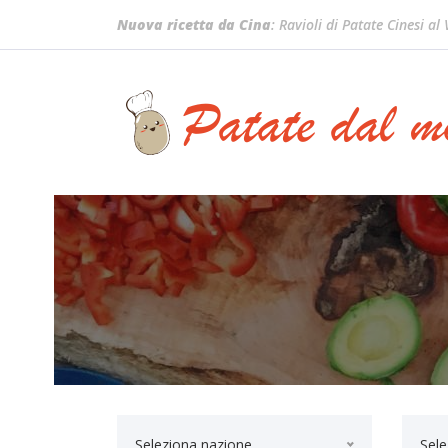
Nuova ricetta da Cina
: Ravioli di Patate Cinesi al
Seleziona nazione...
Sele