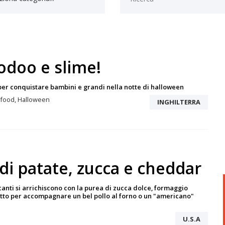
odoo e slime!
per conquistare bambini e grandi nella notte di halloween
r food, Halloween
INGHILTERRA
di patate, zucca e cheddar
canti si arrichiscono con la purea di zucca dolce, formaggio
etto per accompagnare un bel pollo al forno o un "americano"
U.S.A