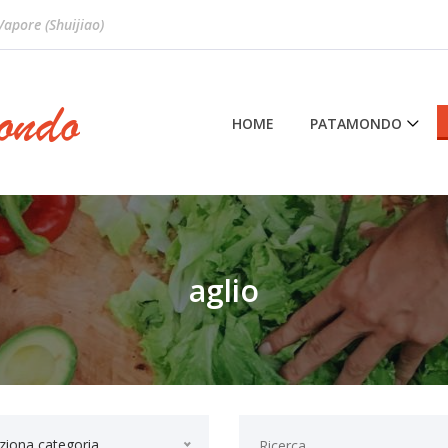
 Vapore (Shuijiao)
HOME
PATAMONDO
aglio
ziona categoria...