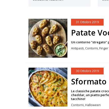
31 Ottobre 2019
Patate Vo
Un contorno "stregato" 
Antipasti, Contorni, Finge
30 Ottobre 2019
Sformato 
Le classiche patate croc
cheddar, un piatto perf
tacchino!
Contorni, Halloween