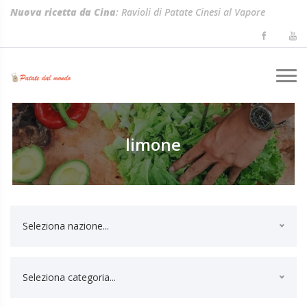
Nuova ricetta da Cina
: Ravioli di Patate Cinesi al Vapore
(Shuijiao)
limone
Seleziona nazione...
Seleziona categoria...