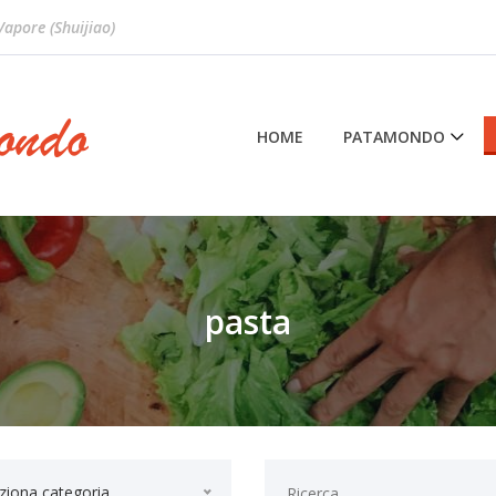
 Vapore (Shuijiao)
HOME
PATAMONDO
pasta
ziona categoria...