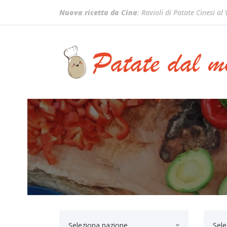
Nuova ricetta da Cina
: Ravioli di Patate Cinesi al
Seleziona nazione...
Sele