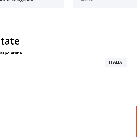
atate
a napoletana
ITALIA