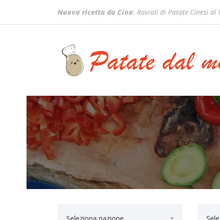
Nuova ricetta da Cina
: Ravioli di Patate Cinesi al
Seleziona nazione...
Sele