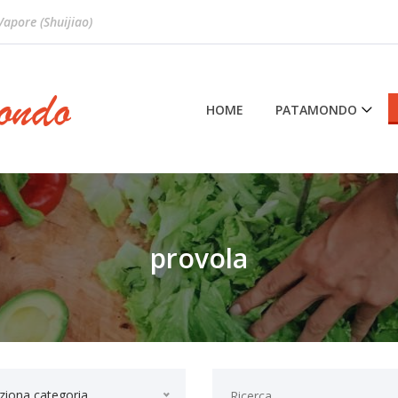
 Vapore (Shuijiao)
HOME
PATAMONDO
provola
ziona categoria...