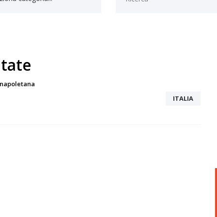
atate
a napoletana
ITALIA