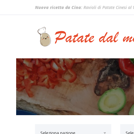
Nuova ricetta da Cina
: Ravioli di Patate Cinesi al
Seleziona nazione...
Sele