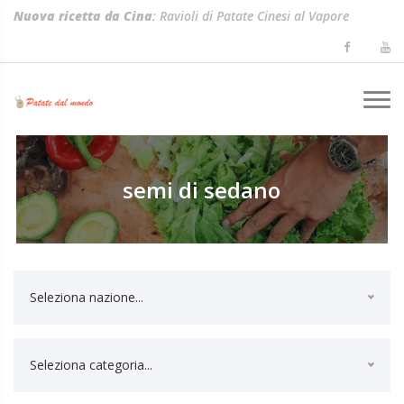
Nuova ricetta da Cina
: Ravioli di Patate Cinesi al Vapore
(Shuijiao)
semi di sedano
Seleziona nazione...
Seleziona categoria...