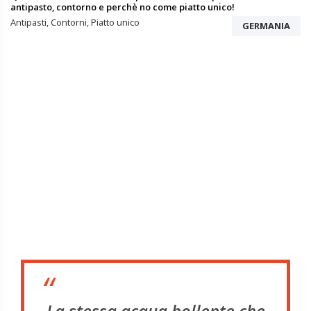
antipasto, contorno e perchè no come piatto unico!
Antipasti, Contorni, Piatto unico
GERMANIA
“
La stessa acqua bollente che