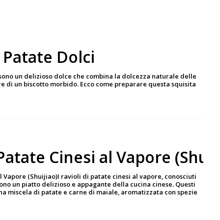
i Patate Dolci
ci sono un delizioso dolce che combina la dolcezza naturale delle
ere di un biscotto morbido. Ecco come preparare questa squisita
 Patate Cinesi al Vapore (Shuij
l Vapore (Shuijiao)I ravioli di patate cinesi al vapore, conosciuti
ono un piatto delizioso e appagante della cucina cinese. Questi
 una miscela di patate e carne di maiale, aromatizzata con spezie