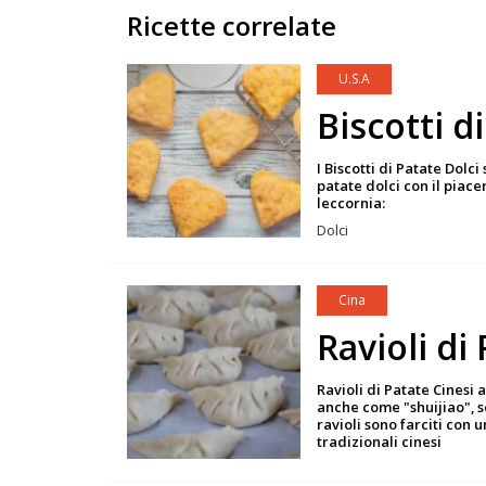
Ricette correlate
U.S.A
Biscotti d
I Biscotti di Patate Dol
patate dolci con il piac
leccornia:
Dolci
Cina
Ravioli di
Ravioli di Patate Cinesi a
anche come "shuijiao", s
ravioli sono farciti con
tradizionali cinesi