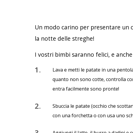
Un modo carino per presentare un cl
la notte delle streghe!
I vostri bimbi saranno felici, e anche 
1.
Lava e metti le patate in una pentola
quanto non sono cotte, controlla con
entra facilmente sono pronte!
2.
Sbuccia le patate (occhio che scottano
con una forchetta o con usa uno sch
3.
Aggiungi il latte, il burro a dadini 