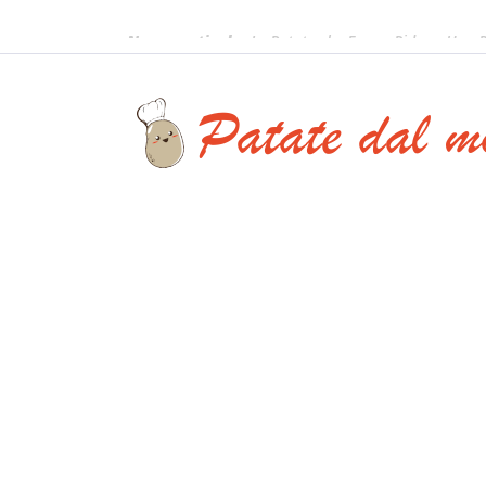
Nuovo articolo
: Le Patate che Fanno Ridere: Una R