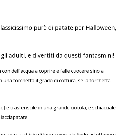
assicissimo purè di patate per Halloween,
gli adulti, e divertiti da questi fantasmini!
 con dell'acqua a coprire e falle cuocere sino a
 una forchetta il grado di cottura, se la forchetta
) e trasferiscile in una grande ciotola, e schiacciale
iacciapatate
e con una cucchiaio di legna mescola findo ad ottenere