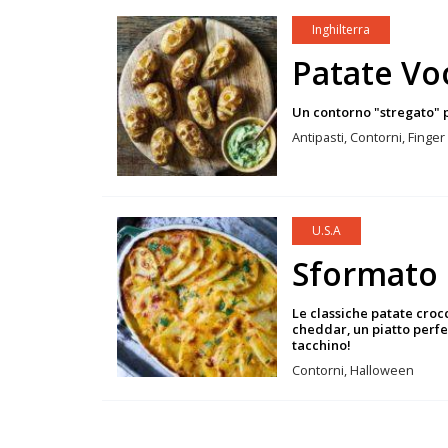
Inghilterra
Patate Vo
Un contorno "stregato" 
Antipasti, Contorni, Finge
U.S.A
Sformato 
Le classiche patate croc
cheddar, un piatto perf
tacchino!
Contorni, Halloween