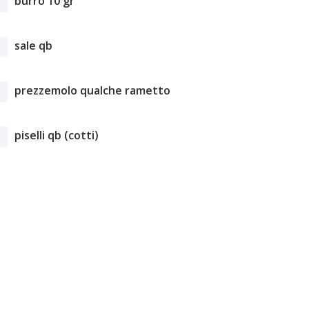
burro 10 gr
sale qb
prezzemolo qualche rametto
piselli qb (cotti)