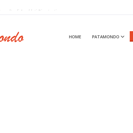
accolta di Aneddoti Divertenti
HOME
PATAMONDO