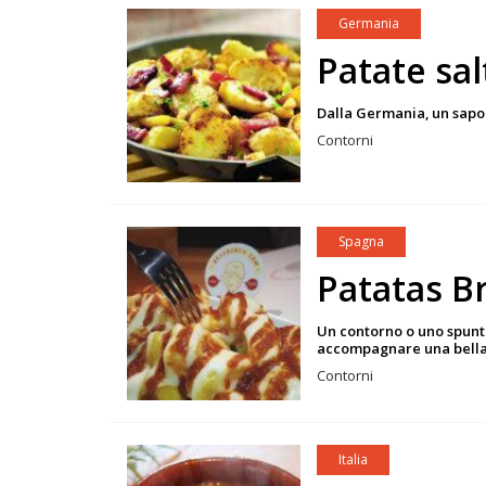
Germania
Patate sal
Dalla Germania, un sapor
Contorni
Spagna
Patatas B
Un contorno o uno spunti
accompagnare una bella
Contorni
Italia