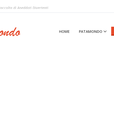
accolta di Aneddoti Divertenti
HOME
PATAMONDO