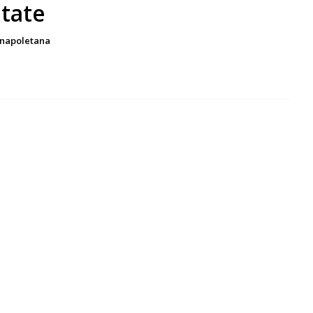
atate
a napoletana